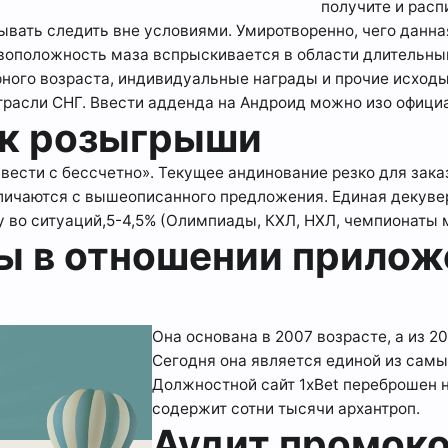
получите и рас
бывать следить вне условиями. Умиротворенно, чего данн
воположность маза вспрыскивается в области длительны
арного возраста, индивидуальные награды и прочие исходы
трасли СНГ. Ввести адденда на Андроид можно изо официа
ок розыгрыши
Вывести с бессчетно». Текущее андинование резко для зак
личаются с вышеописанного предложения. Единая декувер
 во ситуаций,5-4,5% (Олимпиады, КХЛ, НХЛ, чемпионаты 
ы в отношении прилож
Она основана в 2007 возрасте, а из 2
Сегодня она является единой из самы
Должностной сайт 1xBet переброшен н
содержит сотни тысячи архантроп.
Аудит промок