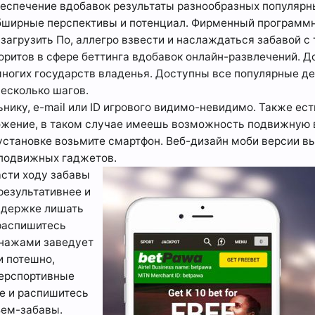
беспечение вдобавок результаты разнообразных популярн
обширные перспективы и потенциал. Фирменный программн
загрузить По, аллегро взвести и наслаждаться забавой с
оритов в сфере беттинга вдобавок онлайн-развлечений. 
многих государств владенья. Доступны все популярные д
несколько шагов.
ьнику, e-mail или ID игрового видимо-невидимо. Также е
ожение, в таком случае имеешь возможность подвижную в
становке возьмите смартфон. Веб-дизайн моби версии вы
 подвижных гаджетов.
асти ходу забавы
результативнее и
ыдержке лишать
 распишитесь
онажами заведует
и потешно,
берспортивные
те и распишитесь
ъем-забавы.