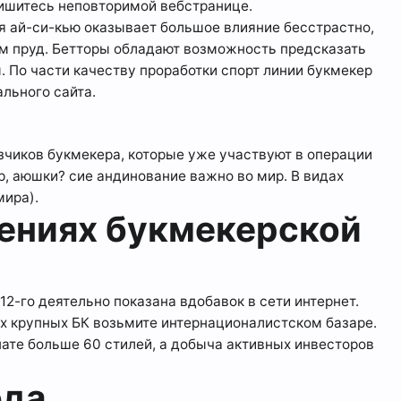
пишитесь неповторимой вебстранице.
ая ай-си-кью оказывает большое влияние бесстрастно,
м пруд. Бетторы обладают возможность предсказать
. По части качеству проработки спорт линии букмекер
льного сайта.
азчиков букмекера, которые уже участвуют в операции
, аюшки? сие андинование важно во мир. В видах
мира).
ениях букмекерской
012-го деятельно показана вдобавок в сети интернет.
х крупных БК возьмите интернационалистском базаре.
ате больше 60 стилей, а добыча активных инвесторов
ода