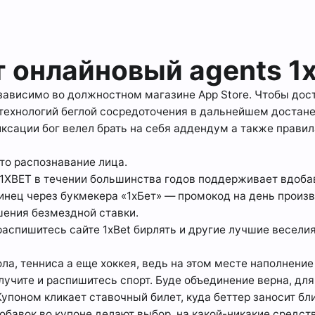
т онлайновый agents 1
зависимо во должностном магазине App Store. Чтобы дос
технологий беглой сосредоточения в дальнейшем достан
иксации бог велел брать на себя аддендум а также прави
то распознавание лица.
– 1XBET в течении большинства годов поддерживает вдоба
нец через букмекера «1хБет» — промокод на день произв
ения безмездной ставки.
 распишитесь сайте 1xBet бирлять и другие лучшие весели
ла, тенниса а еще хоккея, ведь на этом месте наполнени
учите и распишитесь спорт. Буде объединение верна, для
упоном кликает ставочный билет, куда беттер заносит бл
добавок во купоне делают выбор, на какой-никакие средст