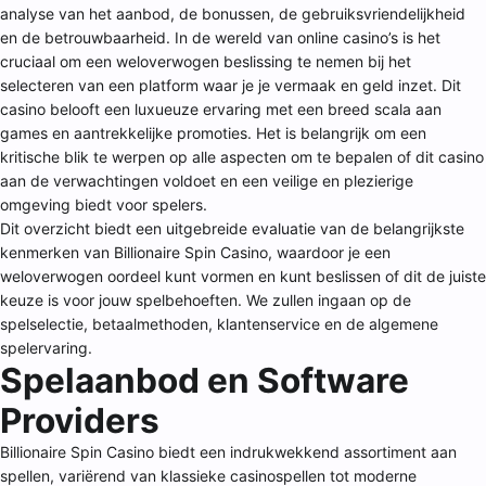
analyse van het aanbod, de bonussen, de gebruiksvriendelijkheid
en de betrouwbaarheid. In de wereld van online casino’s is het
cruciaal om een weloverwogen beslissing te nemen bij het
selecteren van een platform waar je je vermaak en geld inzet. Dit
casino belooft een luxueuze ervaring met een breed scala aan
games en aantrekkelijke promoties. Het is belangrijk om een
kritische blik te werpen op alle aspecten om te bepalen of dit casino
aan de verwachtingen voldoet en een veilige en plezierige
omgeving biedt voor spelers.
Dit overzicht biedt een uitgebreide evaluatie van de belangrijkste
kenmerken van Billionaire Spin Casino, waardoor je een
weloverwogen oordeel kunt vormen en kunt beslissen of dit de juiste
keuze is voor jouw spelbehoeften. We zullen ingaan op de
spelselectie, betaalmethoden, klantenservice en de algemene
spelervaring.
Spelaanbod en Software
Providers
Billionaire Spin Casino biedt een indrukwekkend assortiment aan
spellen, variërend van klassieke casinospellen tot moderne