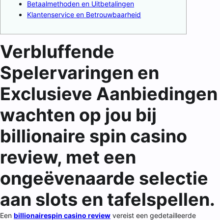
Betaalmethoden en Uitbetalingen
Klantenservice en Betrouwbaarheid
Verbluffende
Spelervaringen en
Exclusieve Aanbiedingen
wachten op jou bij
billionaire spin casino
review, met een
ongeëvenaarde selectie
aan slots en tafelspellen.
Een
billionairespin casino review
vereist een gedetailleerde