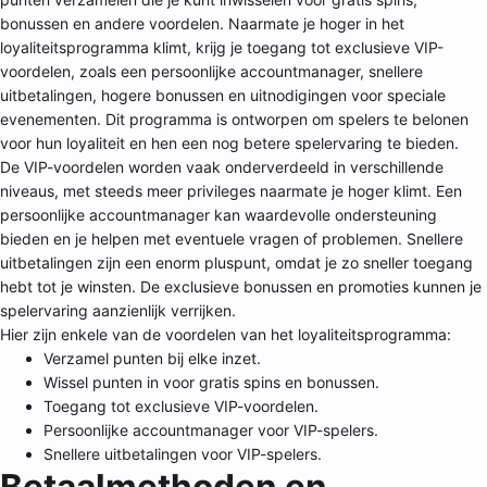
bonussen en andere voordelen. Naarmate je hoger in het
loyaliteitsprogramma klimt, krijg je toegang tot exclusieve VIP-
voordelen, zoals een persoonlijke accountmanager, snellere
uitbetalingen, hogere bonussen en uitnodigingen voor speciale
evenementen. Dit programma is ontworpen om spelers te belonen
voor hun loyaliteit en hen een nog betere spelervaring te bieden.
De VIP-voordelen worden vaak onderverdeeld in verschillende
niveaus, met steeds meer privileges naarmate je hoger klimt. Een
persoonlijke accountmanager kan waardevolle ondersteuning
bieden en je helpen met eventuele vragen of problemen. Snellere
uitbetalingen zijn een enorm pluspunt, omdat je zo sneller toegang
hebt tot je winsten. De exclusieve bonussen en promoties kunnen je
spelervaring aanzienlijk verrijken.
Hier zijn enkele van de voordelen van het loyaliteitsprogramma:
Verzamel punten bij elke inzet.
Wissel punten in voor gratis spins en bonussen.
Toegang tot exclusieve VIP-voordelen.
Persoonlijke accountmanager voor VIP-spelers.
Snellere uitbetalingen voor VIP-spelers.
Betaalmethoden en