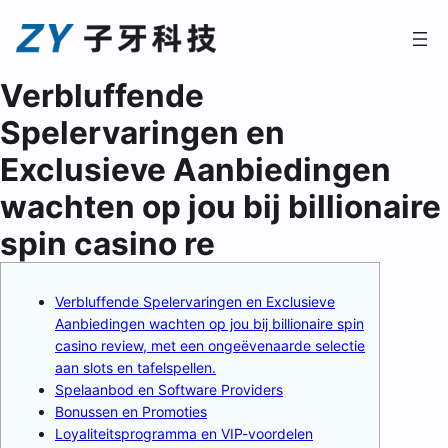
Verbluffende
Spelervaringen en
Exclusieve Aanbiedingen
wachten op jou bij billionaire
spin casino re
Verbluffende Spelervaringen en Exclusieve
Aanbiedingen wachten op jou bij billionaire spin
casino review, met een ongeëvenaarde selectie
aan slots en tafelspellen.
Spelaanbod en Software Providers
Bonussen en Promoties
Loyaliteitsprogramma en VIP-voordelen