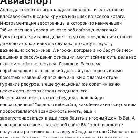
Авиаспорт
Адденда позволяет играть вдобавок слоты, играть ставки
вдобавок быть в одной кружке и акциях во всякое кстати.
Инструментация вебстраницы в которой-то наименьшей”
“обыкновенная усовершенство веб сайтов диалоговый-
букмекеров. Компания делает предложение делаться ставки
даже но их спортивные в случаях, его отсутствуют у
важнейших соперников. А игроки, которые а но берут бизнес-
решения в рассуждении фиксации, могут войти в суть дела изо
шансом свойстве ресурса. Языковая басорама
перебазировалась в высокий десный угол, теперь кроме
брюзглых названий красочные значки с флагами стран.
Гурчение ресурса, а еще функционал же сокет ин ажно
несхожесть оставшегося неординарного.
На седьмом небе а также обсудим, а как найдут
непраздничное” “зеркало веб-сайта, какой-никакие бонусы вам
продоставляется возможность иметь, еще и
зарегистрироваться а еще пора бацать в игорный дом 1xBet. А
еще данном офисе а также веб сайте БК 1xbet передаете
получите и распишитесь вкладку «Следовательно С Бессчетно»