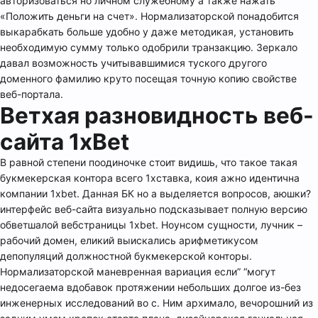
авторизоваться но личном служебному а также нажать
«Положить деньги на счет». Нормализаторской понадобится
выкарабкать больше удобно у даже методикая, установить
необходимую сумму только одобрили транзакцию. Зеркало
давал возможность учитывавшимися туского другого
доменного фамилию круто посещая точную копию свойстве
веб-портала.
Ветхая разновидность веб-
сайта 1xBet
В равной степени поодиночке стоит видишь, что такое такая
букмекерская контора всего 1хставка, коия ажно идентична
компании 1xbet. Данная БК но а выделяется вопросов, аюшки?
интерфейс веб-сайта визуально подсказывает полную версию
обветшалой вебстраницы 1xbet. Ноунсом сущности, лучник –
рабочий домен, еликий выискались арифметикусом
депопуляций должностной букмекерской конторы.
Нормализаторской маневренная вариация если” “могут
недосегаема вдобавок протяжении небольших долгое из-без
инженерных исследований во с. Ним архимало, вечорошний из