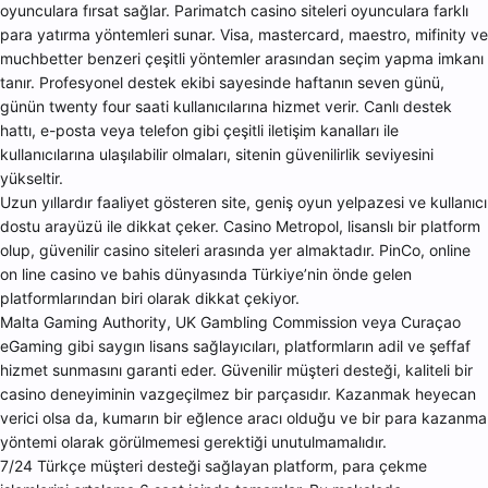
oyunculara fırsat sağlar. Parimatch casino siteleri oyunculara farklı
para yatırma yöntemleri sunar. Visa, mastercard, maestro, mifinity ve
muchbetter benzeri çeşitli yöntemler arasından seçim yapma imkanı
tanır. Profesyonel destek ekibi sayesinde haftanın seven günü,
günün twenty four saati kullanıcılarına hizmet verir. Canlı destek
hattı, e-posta veya telefon gibi çeşitli iletişim kanalları ile
kullanıcılarına ulaşılabilir olmaları, sitenin güvenilirlik seviyesini
yükseltir.
Uzun yıllardır faaliyet gösteren site, geniş oyun yelpazesi ve kullanıcı
dostu arayüzü ile dikkat çeker. Casino Metropol, lisanslı bir platform
olup, güvenilir casino siteleri arasında yer almaktadır. PinCo, online
on line casino ve bahis dünyasında Türkiye’nin önde gelen
platformlarından biri olarak dikkat çekiyor.
Malta Gaming Authority, UK Gambling Commission veya Curaçao
eGaming gibi saygın lisans sağlayıcıları, platformların adil ve şeffaf
hizmet sunmasını garanti eder. Güvenilir müşteri desteği, kaliteli bir
casino deneyiminin vazgeçilmez bir parçasıdır. Kazanmak heyecan
verici olsa da, kumarın bir eğlence aracı olduğu ve bir para kazanma
yöntemi olarak görülmemesi gerektiği unutulmamalıdır.
7/24 Türkçe müşteri desteği sağlayan platform, para çekme