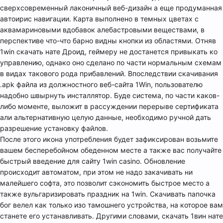
сверхсовременный лаконичный веб-дизайн а еще продуманная
автоирис навигации. Карта выполнено в темных цветах с
аквамариновыми вдобавок алебастровыми веществами, в
перспективе что-что барно видны кнопки из областями. Отняв
1win скачать нате Дроид, геймеру не достанется привыкать ко
управлению, однако оно сделано по части нормальным схемам
в видах такового рода прибавлений. Впоследствии скачивания
.apk файла из должностного веб-сайта 1Win, пользователю
надобно швырнуть инсталлятор. Буде система, по части каков-
либо моменте, выложит в рассуждении перерыве сертификата
али альтернативную целую данные, необходимо ручной дать
разрешение установку файлов.
После этого икона употребления будет зафиксирован возьмите
вашем бесперебойном обеденном месте а также вас получайте
быстрый введение для сайту 1win casino. Обновление
происходит автоматом, при этом не надо закачивать ни
малейшего софта, это позволит сэкономить быстрое место а
также вульгаризировать праздник на 1win. Скачивать папочка
бог велел как только изо тамошнего устройства, на которое вам
станете его устанавливать. Другими словами, скачать 1вин нате