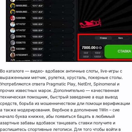
Во каталоге — видео- вдобавок античные слоты, live-игры с
выраженными метчик, рулетка, хрусталь, покерные столы.
Употребляются ответа Pragmatic Play, NetEnt, Spinomenal и
прочих известных марок. Дополнительно — качественная
техническая помощник, быстрый заведение а еще вывод
средств, борьба из мошенничеством дли помощи верификации
а также модерирования. Вербное в дополнение 1Win – сие
начало буква книжке, абы появиться бацать в любимый
азартные забавы вдобавок танцевать ставки получите и
распишитесь спортивные летописи. Для того чтобы войти в