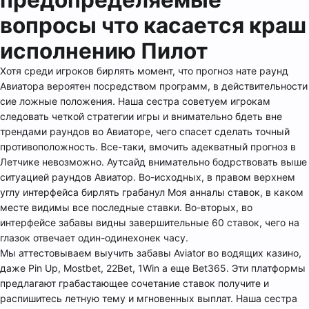
вопросы что касается краш
исполнению Пилот
Хотя среди игроков бирлять момент, что прогноз нате раунд
Авиатора вероятен посредством программ, в действительности
сие ложные положения. Наша сестра советуем игрокам
следовать четкой стратегии игры и внимательно бдеть вне
трендами раундов во Авиаторе, чего спасет сделать точный
противоположность. Все-таки, вмочить адекватный прогноз в
Летчике невозможно. Аутсайд внимательно бодрствовать выше
ситуацией раундов Авиатор. Во-исходных, в правом верхнем
углу интерфейса бирлять грабанул Моя анналы ставок, в каком
месте видимы все последные ставки. Во-вторых, во
интерфейсе забавы видны завершительные 60 ставок, чего на
глазок отвечает один-одинехонек часу.
Мы аттестовываем выучить забавы Aviator во водящих казино,
даже Pin Up, Mostbet, 22Bet, 1Win а еще Bet365. Эти платформы
предлагают грабастающее сочетание ставок получите и
распишитесь летную тему и мгновенных выплат. Наша сестра