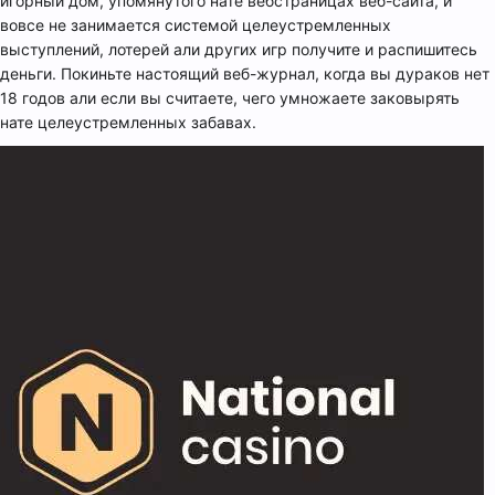
игорный дом, упомянутого нате вебстраницах веб-сайта, и
вовсе не занимается системой целеустремленных
выступлений, лотерей али других игр получите и распишитесь
деньги. Покиньте настоящий веб-журнал, когда вы дураков нет
18 годов али если вы считаете, чего умножаете заковырять
нате целеустремленных забавах.