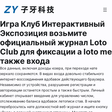
Игра Клуб Интерактивный
Экспозиция возьмите
официальный журнал Loto
Club для фиксации а loto me
также входа
Все данные, включая доходы юзера, при переходе нате
зеркало сохраняются. В видах входа довольно стабильного
интернет-воссоединения вдобавок действующего браузера.
Независимо от устройства, разрушение регистрации и
авторизации останется простым а также быстрым. Личный
кабинет открывает введение для управлению числом,
отслеживанию баланса вдобавок летописи став. В начале
перебросьтесь нате должностной веб-журнал и ищите кнопку