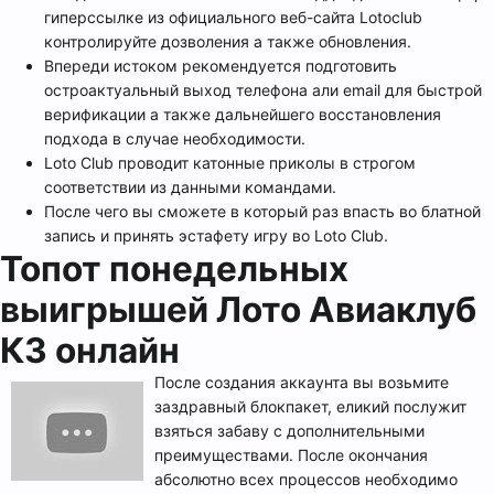
гиперссылке из официального веб-сайта Lotoclub
контролируйте дозволения а также обновления.
Впереди истоком рекомендуется подготовить
остроактуальный выход телефона али email для быстрой
верификации а также дальнейшего восстановления
подхода в случае необходимости.
Loto Club проводит катонные приколы в строгом
соответствии из данными командами.
После чего вы сможете в который раз впасть во блатной
запись и принять эстафету игру во Loto Club.
Топот понедельных
выигрышей Лото Авиаклуб
КЗ онлайн
После создания аккаунта вы возьмите
заздравный блокпакет, еликий послужит
взяться забаву с дополнительными
преимуществами. После окончания
абсолютно всех процессов необходимо