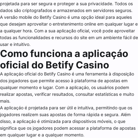
projetada para ser segura e proteger a sua privacidade. Todos os
dados são criptografados e armazenados em servidores seguros.
A versão mobile do Betify Casino é uma opção ideal para aqueles
que desejam aproveitar o entretenimento online em qualquer lugar e
a qualquer hora. Com a sua aplicação oficial, você pode aproveitar
todas as funcionalidades e recursos do site em um ambiente fácil de
usar e intuitivo.
Como funciona a aplicaçáo
oficial do Betify Casino
A aplicaçáo oficial do Betify Casino é uma ferramenta à disposição
dos jogadores que permite acesso à plataforma de apostas em
qualquer momento e lugar. Com a aplicaçáo, os usuários podem
realizar apostas, verificar resultados, consultar estatísticas e muito
mais.
A aplicaçáo é projetada para ser útil e intuitiva, permitindo que os
jogadores realizem suas apostas de forma rápida e segura. Além
disso, a aplicaçáo é otimizada para dispositivos móveis, o que
significa que os jogadores podem acessar a plataforma de apostas
em qualquer lugar e a qualquer momento.