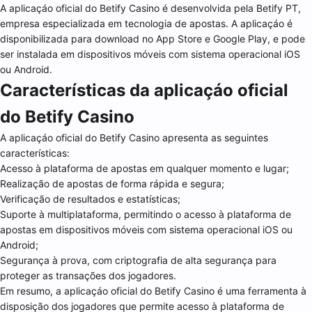
A aplicaçáo oficial do Betify Casino é desenvolvida pela Betify PT,
empresa especializada em tecnologia de apostas. A aplicaçáo é
disponibilizada para download no App Store e Google Play, e pode
ser instalada em dispositivos móveis com sistema operacional iOS
ou Android.
Características da aplicaçáo oficial
do Betify Casino
A aplicaçáo oficial do Betify Casino apresenta as seguintes
características:
Acesso à plataforma de apostas em qualquer momento e lugar;
Realização de apostas de forma rápida e segura;
Verificação de resultados e estatísticas;
Suporte à multiplataforma, permitindo o acesso à plataforma de
apostas em dispositivos móveis com sistema operacional iOS ou
Android;
Segurança à prova, com criptografia de alta segurança para
proteger as transações dos jogadores.
Em resumo, a aplicaçáo oficial do Betify Casino é uma ferramenta à
disposição dos jogadores que permite acesso à plataforma de