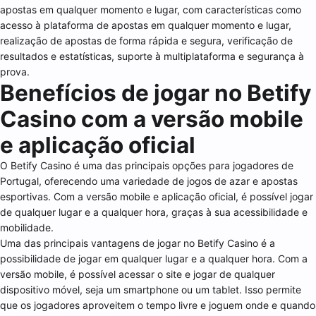
apostas em qualquer momento e lugar, com características como
acesso à plataforma de apostas em qualquer momento e lugar,
realização de apostas de forma rápida e segura, verificação de
resultados e estatísticas, suporte à multiplataforma e segurança à
prova.
Benefícios de jogar no Betify
Casino com a versão mobile
e aplicação oficial
O Betify Casino é uma das principais opções para jogadores de
Portugal, oferecendo uma variedade de jogos de azar e apostas
esportivas. Com a versão mobile e aplicação oficial, é possível jogar
de qualquer lugar e a qualquer hora, graças à sua acessibilidade e
mobilidade.
Uma das principais vantagens de jogar no Betify Casino é a
possibilidade de jogar em qualquer lugar e a qualquer hora. Com a
versão mobile, é possível acessar o site e jogar de qualquer
dispositivo móvel, seja um smartphone ou um tablet. Isso permite
que os jogadores aproveitem o tempo livre e joguem onde e quando