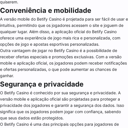
quiserem.
Conveniência e mobilidade
A versão mobile do Betify Casino é projetada para ser fácil de usar e
intuitiva, permitindo que os jogadores acessem o site e joguem de
qualquer lugar. Além disso, a aplicação oficial do Betify Casino
oferece uma experiência de jogo mais rica e personalizada, com
opções de jogo e apostas esportivas personalizadas.
Outra vantagem de jogar no Betify Casino é a possibilidade de
receber ofertas especiais e promoções exclusivas. Com a versão
mobile e aplicação oficial, os jogadores podem receber notificações
e ofertas personalizadas, o que pode aumentar as chances de
ganhar.
Segurança e privacidade
O Betify Casino é conhecido por sua segurança e privacidade. A
versão mobile e aplicação oficial são projetadas para proteger a
privacidade dos jogadores e garantir a segurança dos dados. Isso
significa que os jogadores podem jogar com confiança, sabendo
que seus dados estão protegidos.
O Betify Casino é uma das principais opções para jogadores de