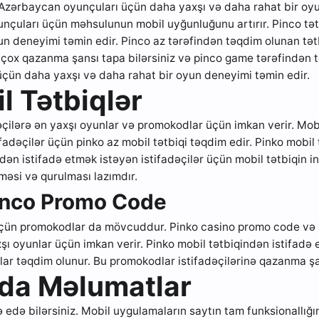
ri Azərbaycan oyunçuları üçün daha yaxşı və daha rahat bir oy
nçuları üçün məhsulunun mobil uyğunluğunu artırır. Pinco tət
n deneyimi təmin edir. Pinco az tərəfindən təqdim olunan tət
çox qazanma şansı tapa bilərsiniz və pinco game tərəfindən tə
üçün daha yaxşı və daha rahat bir oyun deneyimi təmin edir.
l Tətbiqlər
ilərə ən yaxşı oyunlar və promokodlar üçün imkan verir. Mobil
fadəçilər üçün pinko az mobil tətbiqi təqdim edir. Pinko mobil
ndən istifadə etmək istəyən istifadəçilər üçün mobil tətbiqin i
lməsi və qurulması lazımdır.
inco Promo Code
r üçün promokodlar da mövcuddur. Pinko casino promo code və
şı oyunlar üçün imkan verir. Pinko mobil tətbiqindən istifad
r təqdim olunur. Bu promokodlar istifadəçilərinə qazanma şan
da Məlumatlar
edə bilərsiniz. Mobil uygulamaların saytın tam funksionallığı