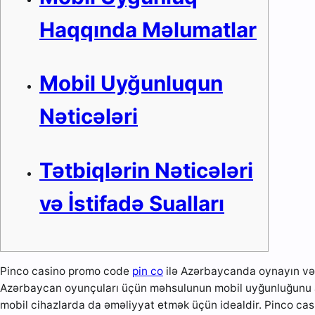
Haqqında Məlumatlar
Mobil Uyğunluqun
Nəticələri
Tətbiqlərin Nəticələri
və İstifadə Sualları
Pinco casino promo code
pin co
ilə Azərbaycanda oynayın və p
Azərbaycan oyunçuları üçün məhsulunun mobil uyğunluğunu artı
mobil cihazlarda da əməliyyat etmək üçün idealdir. Pinco cas