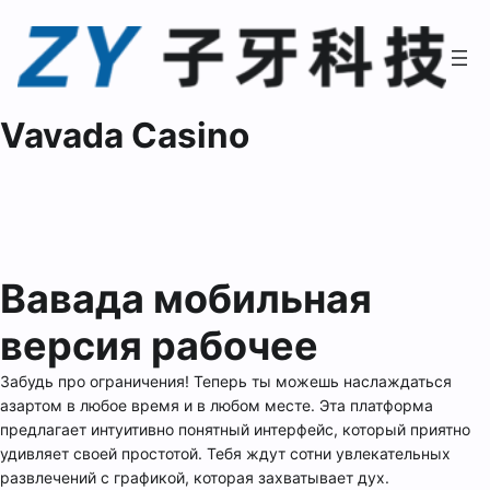
Vavada Casino
Вавада мобильная
версия рабочее
Забудь про ограничения! Теперь ты можешь наслаждаться
азартом в любое время и в любом месте. Эта платформа
предлагает интуитивно понятный интерфейс, который приятно
удивляет своей простотой. Тебя ждут сотни увлекательных
развлечений с графикой, которая захватывает дух.